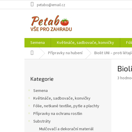
Přejít
petabo@email.cz
na
obsah
Semena
Květináče, sadbovače, konvičky
Fól
Domů
Přípravky na hubení
Biolit UNI – proti lét
P
Biol
o
Přeskočit
s
Průměr
3 hodno
Kategorie
kategorie
t
hodnoce
r
produkt
Semena
a
je
Květináče, sadbovače, konvičky
1,7
n
z
Fólie, netkané textílie, pytle a plachty
n
5
í
Přípravky na ochranu rostlin
hvězdič
p
Substráty
a
Mulčovačí a dekorační materiál