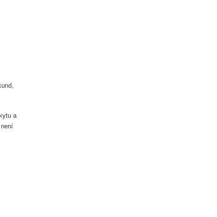
kund,
kytu a
 není