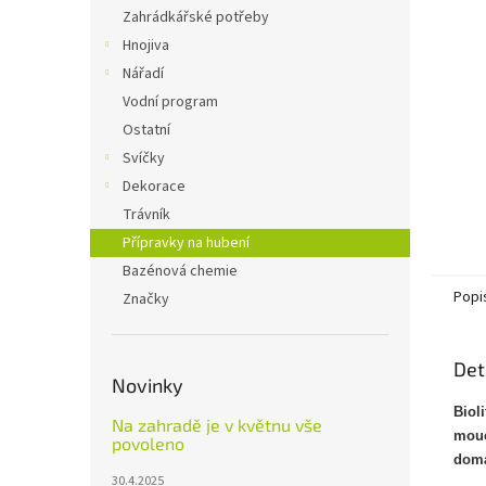
n
Zahrádkářské potřeby
e
Hnojiva
l
Nářadí
Vodní program
Ostatní
Svíčky
Dekorace
Trávník
Přípravky na hubení
Bazénová chemie
Popi
Značky
Det
Novinky
Biol
Na zahradě je v květnu vše
mouc
povoleno
domá
30.4.2025