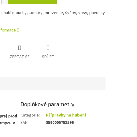
vek hubí mouchy, komáry, mravence, šváby, vosy, pavouky
informace
ZEPTAT SE
SDÍLET
Doplňkové parametry
Kategorie
:
Přípravky na hubení
prej proti
EAN
:
8590005753596
hmyzu v