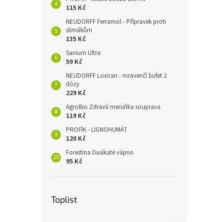
115 Kč
NEUDORFF Ferramol - Přípravek proti
slimákům
135 Kč
Sanium Ultra
59 Kč
NEUDORFF Loxiran - mravenčí bufet 2
dózy
229 Kč
AgroBio Zdravá meruňka souprava
119 Kč
PROFÍK - LIGNOHUMÁT
120 Kč
Forestina Dusíkaté vápno
95 Kč
Toplist