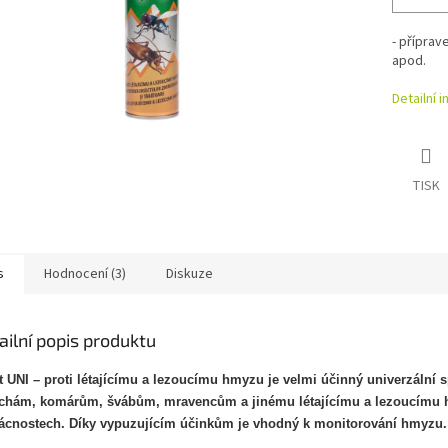
- přípra
apod.
Detailní 
TISK
s
Hodnocení (3)
Diskuze
ailní popis produktu
it UNI – proti létajícímu a lezoucímu hmyzu je velmi účinný univerzální s
hám, komárům, švábům, mravencům a jinému létajícímu a lezoucímu 
cnostech. Díky vypuzujícím účinkům je vhodný k monitorování hmyzu.