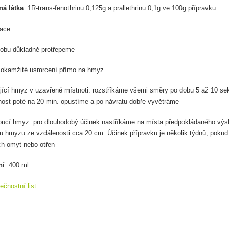
ná látka
: 1R-trans-fenothrinu 0,125g a prallethrinu 0,1g ve 100g přípravku
ace:
dobu důkladně protřepeme
 okamžité usmrcení
přímo na hmyz
jící hmyz v uzavřené místnoti: rozstříkáme všemi směry po dobu 5 až 10 se
nost poté na 20 min. opustíme a po návratu dobře vyvětráme
zoucí hmyz: pro dlouhodobý účinek nastříkáme na místa předpokládaného výs
tu hmyzu ze vzdálenosti cca 20 cm. Účinek přípravku je několik týdnů, pokud
ch omyt nebo otřen
ní
: 400 ml
čnostní list