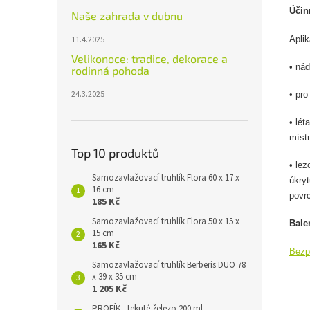
Účin
Naše zahrada v dubnu
Aplik
11.4.2025
Velikonoce: tradice, dekorace a
• ná
rodinná pohoda
24.3.2025
•
pro
•
léta
míst
Top 10 produktů
• le
Samozavlažovací truhlík Flora 60 x 17 x
úkry
16 cm
povr
185 Kč
Samozavlažovací truhlík Flora 50 x 15 x
Bale
15 cm
165 Kč
Bezpe
Samozavlažovací truhlík Berberis DUO 78
x 39 x 35 cm
1 205 Kč
PROFÍK - tekuté železo 200 ml