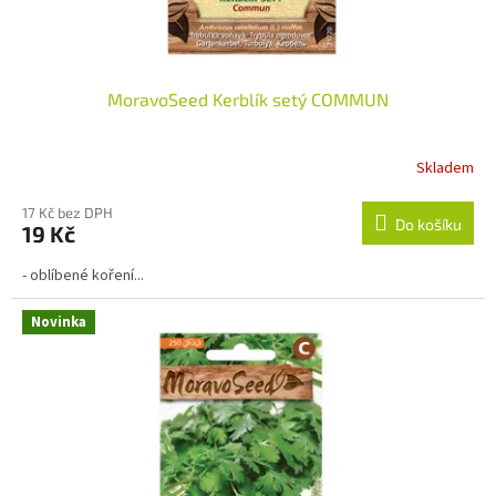
MoravoSeed Kerblík setý COMMUN
Skladem
Průměrné
hodnocení
produktu
17 Kč bez DPH
Do košíku
19 Kč
je
5,0
- oblíbené koření...
z
5
hvězdiček.
Novinka