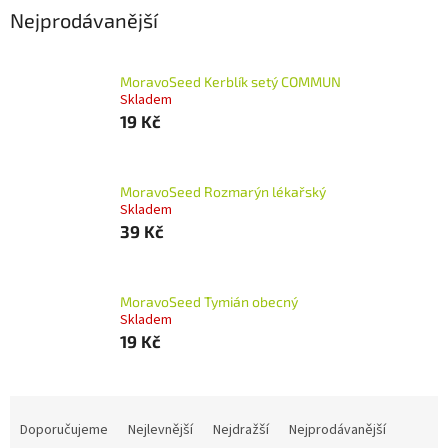
Nejprodávanější
MoravoSeed Kerblík setý COMMUN
Skladem
19 Kč
MoravoSeed Rozmarýn lékařský
Skladem
39 Kč
MoravoSeed Tymián obecný
Skladem
19 Kč
Ř
a
Doporučujeme
Nejlevnější
Nejdražší
Nejprodávanější