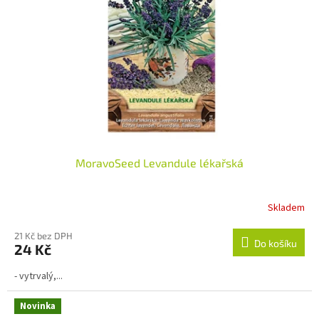
MoravoSeed Levandule lékařská
Skladem
Průměrné
hodnocení
produktu
21 Kč bez DPH
Do košíku
24 Kč
je
4,0
- vytrvalý,...
z
5
hvězdiček.
Novinka