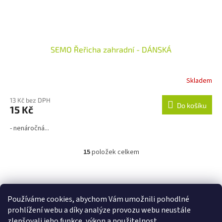
SEMO Řeřicha zahradní - DÁNSKÁ
Skladem
Průměrné
hodnocení
produktu
13 Kč bez DPH
Do košíku
15 Kč
je
4,0
- nenáročná...
z
5
hvězdiček.
15
položek celkem
O
v
l
Z
á
á
Zboží.cz
Heureka.cz
d
p
Používáme cookies, abychom Vám umožnili pohodlné
a
a
prohlížení webu a díky analýze provozu webu neustále
c
t
zlepšovali jeho funkce, výkon a použitelnost.