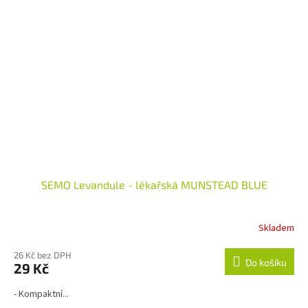
SEMO Levandule - lékařská MUNSTEAD BLUE
Skladem
Průměrné
hodnocení
produktu
26 Kč bez DPH
Do košíku
29 Kč
je
3,5
- Kompaktní...
z