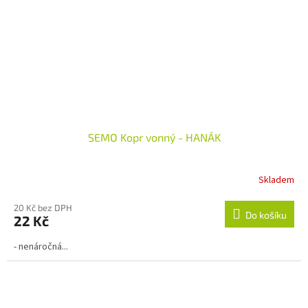
SEMO Kopr vonný - HANÁK
Skladem
Průměrné
hodnocení
produktu
20 Kč bez DPH
Do košíku
22 Kč
je
1,0
- nenáročná...
z
5
hvězdiček.