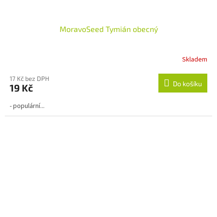
MoravoSeed Tymián obecný
Skladem
17 Kč bez DPH
Do košíku
19 Kč
- populární...