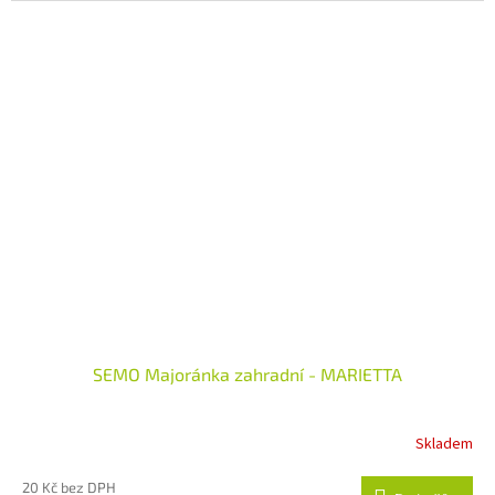
5
hvězdiček.
SEMO Majoránka zahradní - MARIETTA
Skladem
Průměrné
hodnocení
produktu
20 Kč bez DPH