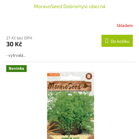
MoravoSeed Dobromysl obecná
Skladem
Průměrné
hodnocení
produktu
27 Kč bez DPH
Do košíku
30 Kč
je
5,0
- vytrvalá...
z
5
hvězdiček.
Novinka