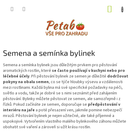
Přejít
NÁKUP
na
obsah
KOŠÍK
Semena a semínka bylinek
Semena a semínka bylinek jsou důležitým prvkem pro pěstování
aromatických rostlin, které
se často používají v kuchyni nebo pro
léčebné účely
. Při pěstování bylinek ze semen je důležité
dodržovat
pokyny na obalu semen
, co se týče hloubky výsevu a vzdálenosti
mezi rostlinami. Každá bylina má své specifické požadavky na péči,
světlo a vodu, takže je dobré se s nimi seznámit před zahájením
pěstování. Bylinky můžete pěstovat ze semen, ale samozřejmě i z
řízků. Pokud začínáte ze semen, doporučuje se
předpěstování v
interiéru na jaře
a poté přesazení ven, jakmile pomine nebezpečí
mrazů. Pěstování bylinek je nejen užitečné, ale také příjemné a
uspokojivé. Vytvořením vlastního malého bylinkového záhonu můžete
obohatit své vaření a zároveň si užít krásu rostlin.