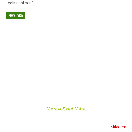
- velmi oblíbená...
Novinka
MoravoSeed Máta
Skladem
Průměrné