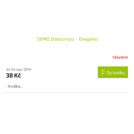
SEMO Dobromysl - Oregáno
Skladem
Průměrné
hodnocení
produktu
34 Kč bez DPH
Do košíku
38 Kč
je
1,0
- trvalka...
z
5
hvězdiček.