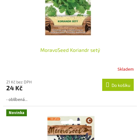
MoravoSeed Koriandr setý
Skladem
21 Kč bez DPH
Do košíku
24 Kč
- oblíbená...
Novinka