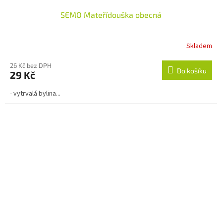
SEMO Mateřídouška obecná
Skladem
Průměrné
hodnocení
produktu
26 Kč bez DPH
Do košíku
29 Kč
je
4,0
- vytrvalá bylina...
z
5
hvězdiček.