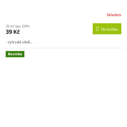
Skladem
Průměrné
hodnocení
produktu
35 Kč bez DPH
Do košíku
39 Kč
je
3,0
- vytrvalá silně...
z
5
hvězdiček.
Novinka