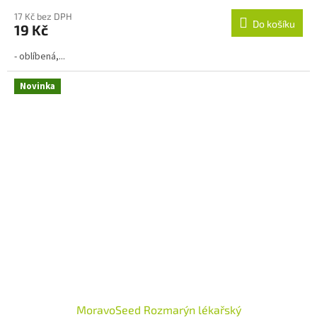
hodnocení
produktu
17 Kč bez DPH
Do košíku
19 Kč
je
2,5
- oblíbená,...
z
5
hvězdiček.
Novinka
MoravoSeed Rozmarýn lékařský