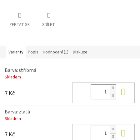
ZEPTAT SE
SDÍLET
Varianty
Popis
Hodnocení (1)
Diskuze
Barva: stříbrná
Skladem
Do 
7 Kč
Barva: zlatá
Skladem
Do 
7 Kč