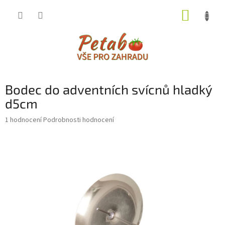
Přejít
NÁKUP
na
obsah
KOŠÍK
Bodec do adventních svícnů hladký
d5cm
Průměrné
1 hodnocení
Podrobnosti hodnocení
hodnocení
produktu
je
3,0
z
5
hvězdiček.