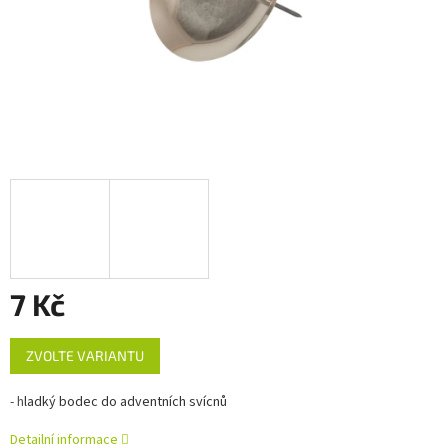
7 Kč
Měrná
ZVOLTE VARIANTU
cena:
- h
ladký bodec do adventních svícnů
Detailní informace