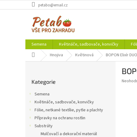
Přejít
petabo@email.cz
na
obsah
Semena
Květináče, sadbovače, konvičky
Fól
Domů
Hnojiva
Květinová
BOPON Elixír DUO
P
BOPO
o
Přeskočit
s
Průměr
Neohod
Kategorie
kategorie
t
hodnoce
r
produkt
Semena
a
je
Květináče, sadbovače, konvičky
0,0
n
z
Fólie, netkané textílie, pytle a plachty
n
5
í
Přípravky na ochranu rostlin
hvězdič
p
Substráty
a
Mulčovačí a dekorační materiál