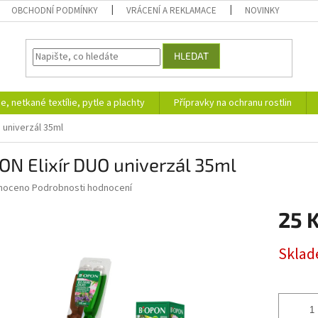
OBCHODNÍ PODMÍNKY
VRÁCENÍ A REKLAMACE
NOVINKY
HLEDAT
ie, netkané textílie, pytle a plachty
Přípravky na ochranu rostlin
 univerzál 35ml
N Elixír DUO univerzál 35ml
né
noceno
Podrobnosti hodnocení
ní
25 
u
Měrná
Skla
cena:
ek.