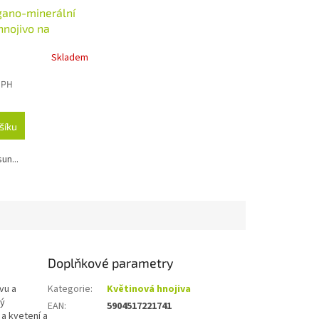
ano-minerální
hnojivo na
1l
Skladem
DPH
šíku
un...
Doplňkové parametry
vu a
Kategorie
:
Květinová hnojiva
ný
EAN
:
5904517221741
 a kvetení a