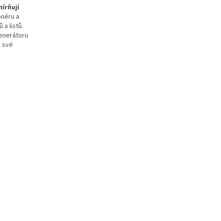
írňují
onéru a
 a listů.
enerátoru
i své