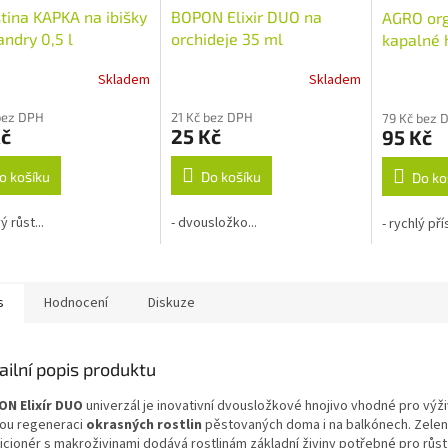
tina KAPKA na ibišky
BOPON Elixir DUO na
AGRO org
andry 0,5 l
orchideje 35 ml
kapalné 
muškáty 
Skladem
Skladem
rné
cení
bez DPH
21 Kč bez DPH
79 Kč bez 
ktu
Kč
25 Kč
95 Kč
o košíku
Do košíku
Do ko
ček.
ý růst...
- dvousložko...
- rychlý přís
s
Hodnocení
Diskuze
ailní popis produktu
N Elixír DUO
univerzál je inovativní dvousložkové hnojivo vhodné pro výži
lou regeneraci
okrasných rostlin
pěstovaných doma i na balkónech. Zele
icionér s makroživinami dodává rostlinám základní živiny potřebné pro růst