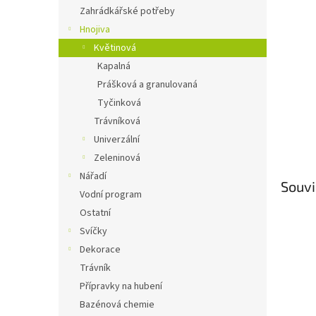
n
Zahrádkářské potřeby
e
Hnojiva
l
Květinová
Kapalná
Prášková a granulovaná
Tyčinková
Trávníková
Univerzální
Zeleninová
Nářadí
Souvi
Vodní program
Ostatní
Svíčky
Dekorace
Trávník
Přípravky na hubení
Bazénová chemie