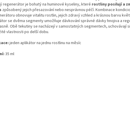
ý regenerátor je bohatý na huminové kyseliny, které
rostliny posilují a
zm
s
způsobený jejich přesazování nebo nesprávnou péčí. Kombinace kondici
erátoru obnovuje vitalitu rostlin, jejich zdravý vzhled a krásnou barvu květů
kátor se dvěma segmenty umožňuje dávkování správné dávky hnojiva a reg
asně. Obě tekutiny se nacházejí v samostatných segmentech, uchovávají s
ité vlastnosti po delší dobu.
kace:
jeden aplikátor na jednu rostlinu na měsíc
ní:
35 ml