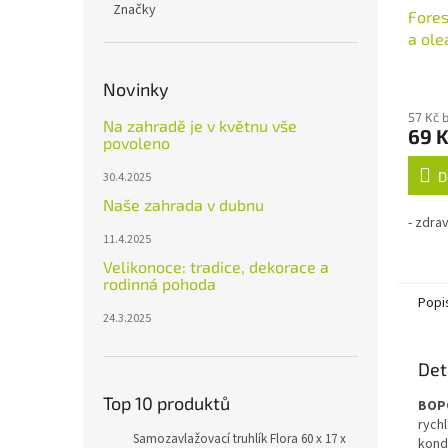
Značky
Fores
a ole
Průmě
Novinky
hodno
57 Kč 
produ
Na zahradě je v květnu vše
69 
je
povoleno
3,5
z
D
30.4.2025
5
Naše zahrada v dubnu
hvězdi
- zdrav
11.4.2025
Velikonoce: tradice, dekorace a
rodinná pohoda
Popi
24.3.2025
Det
Top 10 produktů
BOPO
rych
Samozavlažovací truhlík Flora 60 x 17 x
kond