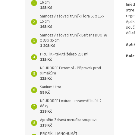
16 cm
hněd
185 Kč
stre
regen
Samozavlažovací truhlík Flora 50 x 15 x
15 cm
Apli
165 Kč
souč
důlež
Samozavlažovací truhlík Berberis DUO 78
x 39 x 35 cm
Apli
1 205 Kč
PROFÍK - tekuté železo 200 ml
Bale
115 Kč
NEUDORFF Ferramol - Přípravek proti
slimákům
135 Kč
Sanium Ultra
59 Kč
NEUDORFF Loxiran - mravenčí bufet 2
dózy
229 Kč
AgroBio Zdravá meruňka souprava
119 Kč
PROFÍK - LIGNOHUMÁT