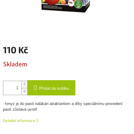
110 Kč
Měrná
Skladem
cena:
Přidat do košíku
- h
myz je do pasti nalákán atraktantem a díky speciálnímu provedení
pasti zůstává uvnitř
Detailní informace