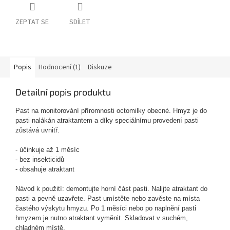
ZEPTAT SE
SDÍLET
Popis
Hodnocení (1)
Diskuze
Detailní popis produktu
Past na monitorování příromnosti octomilky obecné. Hmyz je do
pasti nalákán atraktantem a díky speciálnímu provedení pasti
zůstává uvnitř.
- účinkuje až 1 měsíc
- bez insekticidů
- obsahuje atraktant
Návod k použití: demontujte horní část pasti. Nalijte atraktant do
pasti a pevně uzavřete. Past umístěte nebo zavěste na místa
častého výskytu hmyzu. Po 1 měsíci nebo po naplnění pasti
hmyzem je nutno atraktant vyměnit. Skladovat v suchém,
chladném místě.