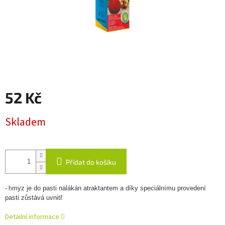
52 Kč
Měrná
Skladem
cena:
Přidat do košíku
- h
myz je do pasti nalákán atraktantem a díky speciálnímu provedení
pasti zůstává uvnitř
Detailní informace