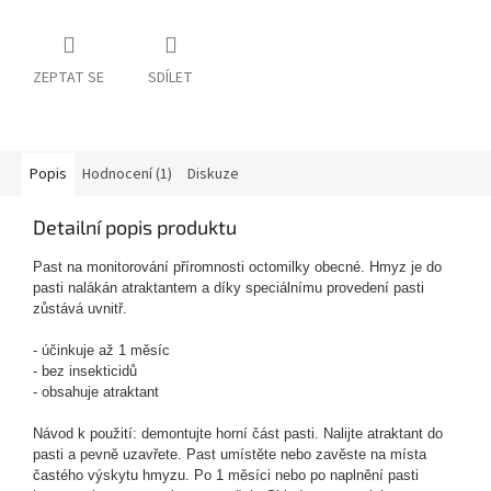
ZEPTAT SE
SDÍLET
Popis
Hodnocení (1)
Diskuze
Detailní popis produktu
Past na monitorování příromnosti octomilky obecné. Hmyz je do
pasti nalákán atraktantem a díky speciálnímu provedení pasti
zůstává uvnitř.
- účinkuje až 1 měsíc
- bez insekticidů
- obsahuje atraktant
Návod k použití: demontujte horní část pasti. Nalijte atraktant do
pasti a pevně uzavřete. Past umístěte nebo zavěste na místa
častého výskytu hmyzu. Po 1 měsíci nebo po naplnění pasti