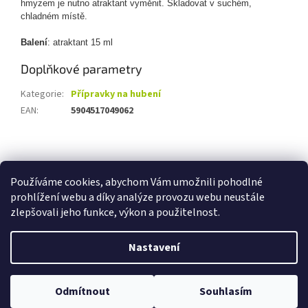
hmyzem je nutno atraktant vyměnit. Skladovat v suchém,
chladném místě.
Balení
: atraktant 15 ml
Doplňkové parametry
Kategorie
:
Přípravky na hubení
EAN
:
5904517049062
Z
á
Zboží.cz
Heureka.cz
p
Používáme cookies, abychom Vám umožnili pohodlné
a
prohlížení webu a díky analýze provozu webu neustále
t
zlepšovali jeho funkce, výkon a použitelnost.
í
Vytvořil Shoptet
Nastavení
Copyright 2026
Petabo
. Všechna práva vyhrazena.
Upravit
Odmítnout
Souhlasím
nastavení cookies