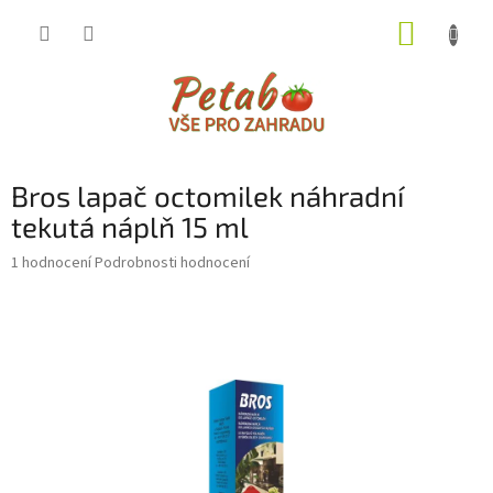
Přejít
NÁKUP
na
obsah
KOŠÍK
Bros lapač octomilek náhradní
tekutá náplň 15 ml
Průměrné
1 hodnocení
Podrobnosti hodnocení
hodnocení
produktu
je
5,0
z
5
hvězdiček.