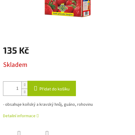
135 Kč
Měrná
Skladem
cena:
Přidat do košíku
- obsahuje koňský a kravský hnůj, guáno, rohovinu
Detailní informace