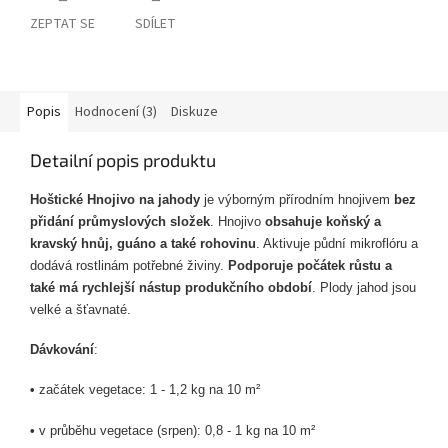
ZEPTAT SE
SDÍLET
Popis
Hodnocení (3)
Diskuze
Detailní popis produktu
Hoštické Hnojivo na jahody
je výborným přírodním hnojivem
bez
přidání průmyslových složek
. Hnojivo
obsahuje koňský a
kravský hnůj, guáno a také rohovinu
. Aktivuje půdní mikroflóru a
dodává rostlinám potřebné živiny.
Podporuje počátek růstu a
také má rychlejší nástup produkčního období
. Plody jahod jsou
velké a šťavnaté.
Dávkování
:
•
začátek vegetace: 1 - 1,2 kg na 10
m²
•
v průběhu vegetace (srpen): 0,8 - 1 kg na
10
m²