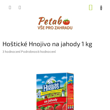
Přejít
NÁKUP
na
obsah
KOŠÍK
Hoštické Hnojivo na jahody 1 kg
Průměrné
3 hodnocení
Podrobnosti hodnocení
hodnocení
produktu
je
2,7
z
5
hvězdiček.