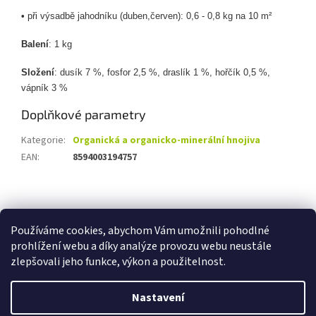
•
při výsadbě jahodníku (duben,červen): 0,6 - 0,8
kg na 10
m²
Balení
: 1 kg
Složení
: dusík 7 %, fosfor 2,5 %, draslík 1 %, hořčík 0,5 %,
vápník 3 %
Doplňkové parametry
Kategorie
:
Organická a organicko-minerální hnojiva
EAN
:
8594003194757
Z
á
Zboží.cz
Heureka.cz
p
Používáme cookies, abychom Vám umožnili pohodlné
a
prohlížení webu a díky analýze provozu webu neustále
t
zlepšovali jeho funkce, výkon a použitelnost.
í
Vytvořil Shoptet
Nastavení