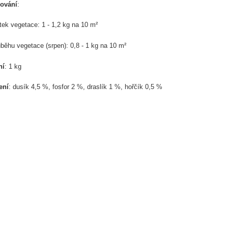
ování
:
tek vegetace: 1 - 1,2 kg na 10
m²
ůbě
hu vegetace (
srpen): 0,8 - 1 kg
na 10
m²
ní
: 1 kg
ení
: dusík 4,5 %, fosfor 2 %, draslík 1 %, hořčík 0,5 %