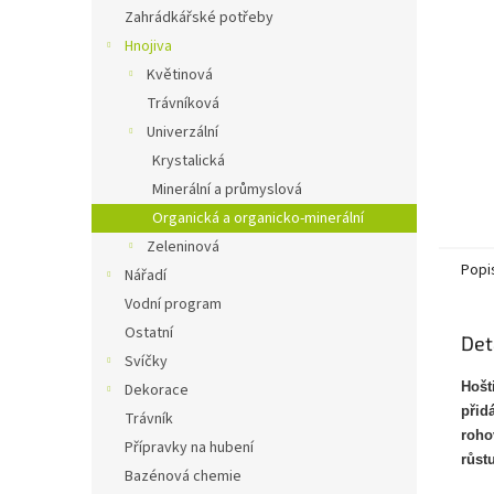
n
Zahrádkářské potřeby
e
Hnojiva
l
Květinová
Trávníková
Univerzální
Krystalická
Minerální a průmyslová
Organická a organicko-minerální
Zeleninová
Popi
Nářadí
Vodní program
Ostatní
Det
Svíčky
Hošt
Dekorace
přid
Trávník
roho
Přípravky na hubení
růst
Bazénová chemie