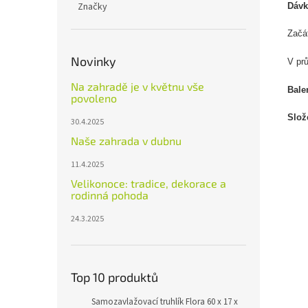
Značky
Dávk
Začá
Novinky
V pr
Na zahradě je v květnu vše
Bale
povoleno
Slož
30.4.2025
Naše zahrada v dubnu
11.4.2025
Velikonoce: tradice, dekorace a
rodinná pohoda
24.3.2025
Top 10 produktů
Samozavlažovací truhlík Flora 60 x 17 x