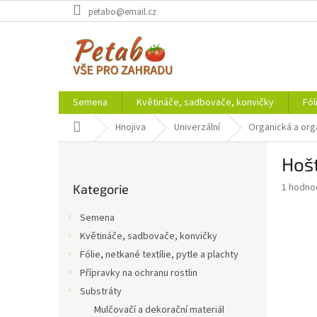
Přejít
petabo@email.cz
na
obsah
Semena
Květináče, sadbovače, konvičky
Fól
Domů
Hnojiva
Univerzální
Organická a org
P
Hošt
o
Přeskočit
s
Průměr
1 hodno
Kategorie
kategorie
t
hodnoce
r
produkt
Semena
a
je
Květináče, sadbovače, konvičky
5,0
n
z
Fólie, netkané textílie, pytle a plachty
n
5
í
Přípravky na ochranu rostlin
hvězdič
p
Substráty
a
Mulčovačí a dekorační materiál