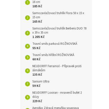
16 cm
185 Kč
Samozavlažovací truhlík Flora 50 x 15 x
15 cm
165 Kč
Samozavlažovací truhlík Berberis DUO 78
x 39 x 35 cm
1 205 Kč
Travní směs parková ROŽNOVSKÁ
55 Kč
Travní směs hřištní ROŽNOVSKÁ
60 Kč
NEUDORFF Ferramol - Přípravek proti
slimákům
135 Kč
Sanium Ultra
59 Kč
NEUDORFF Loxiran - mravenčí bufet 2
dózy
229 Kč
AgroBio Zdravá meruňka souprava