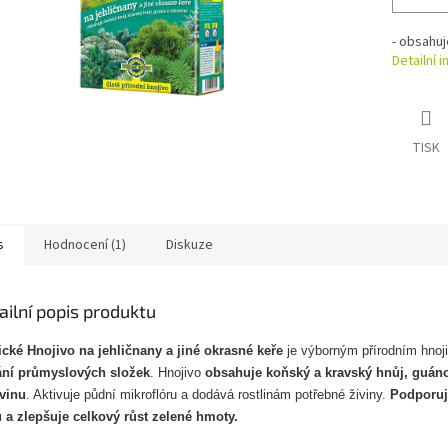
- obsahuj
Detailní 
TISK
s
Hodnocení (1)
Diskuze
ailní popis produktu
ické Hnojivo na jehličnany a jiné okrasné keře
je výborným přírodním hno
ání průmyslových složek
. Hnojivo
obsahuje koňský a kravský hnůj, guáno
vinu
. Aktivuje půdní mikroflóru a dodává rostlinám potřebné živiny.
Podporuj
u a zlepšuje celkový růst zelené hmoty.