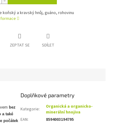
e koňský a kravský hnůj, guáno, rohovinu
informace
ZEPTAT SE
SDÍLET
Doplňkové parametry
Organická a organicko-
jivem
bez
Kategorie
:
minerální hnojiva
 a také
EAN
:
8594003194795
e počátek