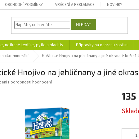
OBCHODNÍ PODMÍNKY
VRÁCENÍ A REKLAMACE
NOVINKY
HLEDAT
ie, netkané textílie, pytle a plachty
Přípravky na ochranu rostlin
anicko-minerální
Hoštické Hnojivo na jehličnany a jiné okrasné keře 1 
ické Hnojivo na jehličnany a jiné okras
né
cení
Podrobnosti hodnocení
ní
135
u
Měrná
Skla
cena:
ek.