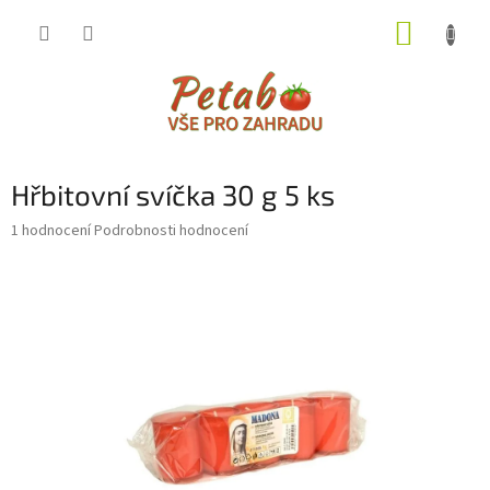
Přejít
NÁKUP
na
obsah
KOŠÍK
Hřbitovní svíčka 30 g 5 ks
Průměrné
1 hodnocení
Podrobnosti hodnocení
hodnocení
produktu
je
2,0
z
5
hvězdiček.