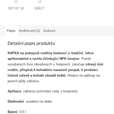
ZEPTAT SE
SDÍLET
Popis
Hodnocení (1)
Diskuze
Detailní popis produktu
KAPKA na pokojové rostliny kvetoucí
je
tradiční
,
lehce
aplikovatelné a rychle účinkující NPK hnojivo
. Poměr
vyvážených živin obsažených v hnojivech, zaručuje
zdravý růst
rostlin, přispívá k bohatému nasazení poupat, k produkci
listové zeleně a bohaté násadě květů.
Hnojivo se aplikuje na
povrch půdy zálivkou.
Aplikace
: zálivkou (smíchání vody s hnojivem)
Dávkování
: uvedeno na obalu
Balení
: 0,5 l