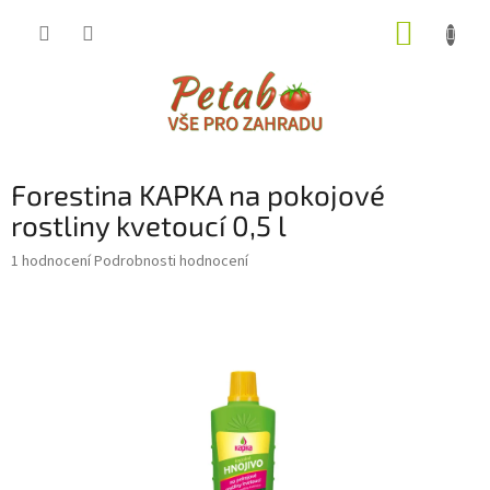
Přejít
NÁKUP
na
obsah
KOŠÍK
Forestina KAPKA na pokojové
rostliny kvetoucí 0,5 l
Průměrné
1 hodnocení
Podrobnosti hodnocení
hodnocení
produktu
je
4,0
z
5
hvězdiček.