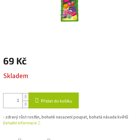
69 Kč
Měrná
Skladem
cena:
Přidat do košíku
- zdravý růst rostlin, bohaté nasazení poupat, bohatá násada květů
Detailní informace