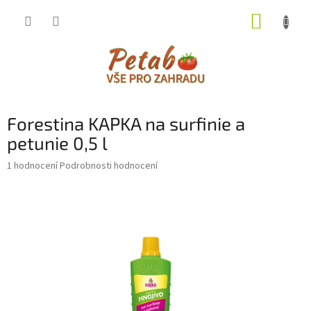
Přejít
NÁKUP
na
obsah
KOŠÍK
Forestina KAPKA na surfinie a
petunie 0,5 l
Průměrné
1 hodnocení
Podrobnosti hodnocení
hodnocení
produktu
je
2,0
z
5
hvězdiček.