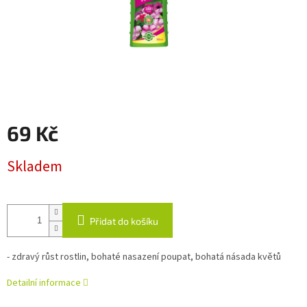
69 Kč
Měrná
Skladem
cena:
Přidat do košíku
- zdravý růst rostlin, bohaté nasazení poupat, bohatá násada květů
Detailní informace