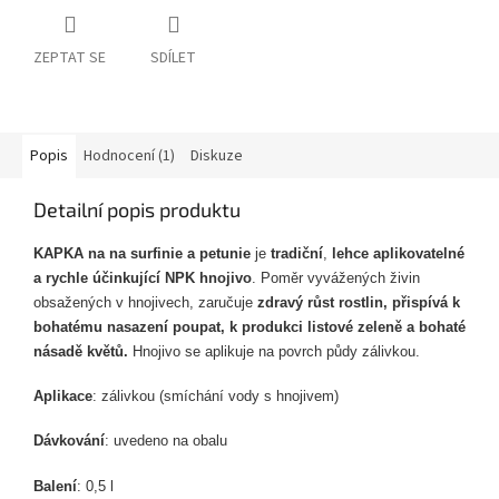
ZEPTAT SE
SDÍLET
Popis
Hodnocení (1)
Diskuze
Detailní popis produktu
KAPKA na na surfinie a petunie
je
tradiční
,
lehce aplikovatelné
a rychle účinkující NPK hnojivo
. Poměr vyvážených živin
obsažených v hnojivech, zaručuje
zdravý růst rostlin, přispívá k
bohatému nasazení poupat, k produkci listové zeleně a bohaté
násadě květů.
Hnojivo se aplikuje na povrch půdy zálivkou.
Aplikace
: zálivkou (smíchání vody s hnojivem)
Dávkování
: uvedeno na obalu
Balení
: 0,5 l