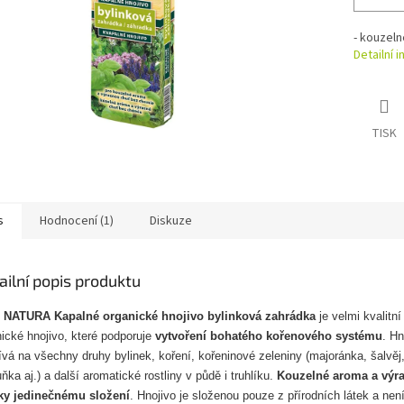
- kouzeln
Detailní 
TISK
s
Hodnocení (1)
Diskuze
ailní popis produktu
 NATURA Kapalné organické hnojivo bylinková zahrádka
je velmi kvalitní
ické hnojivo, které podporuje
vytvoření bohatého kořenového systému
. Hn
vá na všechny druhy bylinek, koření, kořeninové zeleniny (majoránka, šalvěj
ka aj.) a další aromatické rostliny v půdě i truhlíku.
Kouzelné aroma a výr
íky jedinečnému složení
. Hnojivo je složenou pouze z přírodních látek a nen