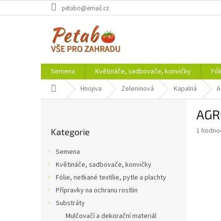
Přejít
petabo@email.cz
na
obsah
Semena
Květináče, sadbovače, konvičky
Fól
Domů
Hnojiva
Zeleninová
Kapalná
A
P
AGRO
o
Přeskočit
s
Průměr
1 hodno
Kategorie
kategorie
t
hodnoce
r
produkt
Semena
a
je
Květináče, sadbovače, konvičky
3,0
n
z
Fólie, netkané textílie, pytle a plachty
n
5
í
Přípravky na ochranu rostlin
hvězdič
p
Substráty
a
Mulčovačí a dekorační materiál