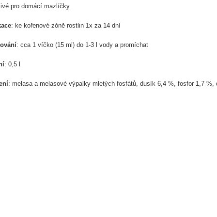
livé pro domácí mazlíčky.
kace
: ke kořenové zóně rostlin 1x za 14 dní
ování
: cca 1 víčko (15 ml) do 1-3 l vody a promíchat
ní
: 0,5 l
ení
: melasa a melasové výpalky mletých fosfátů, dusík 6,4 %, fosfor 1,7 %, 