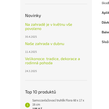
škod
Apli
Novinky
Dávk
Na zahradě je v květnu vše
povoleno
Bale
30.4.2025
Slož
Naše zahrada v dubnu
11.4.2025
Velikonoce: tradice, dekorace a
rodinná pohoda
24.3.2025
Top 10 produktů
Samozavlažovací truhlík Flora 60 x 17 x
16 cm