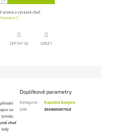
é aroma a výrazná chuť
informace
ZEPTAT SE
SDÍLET
Doplňkové parametry
Kategorie
:
Kapalná hnojiva
 přírodní
EAN
:
8594005007918
ojivo se
, tymián,
azná chuť
í tedy