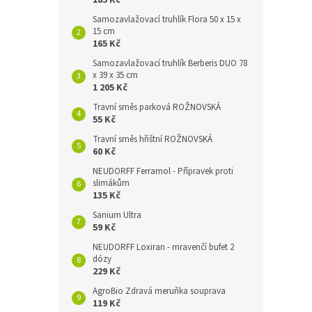
185 Kč
Samozavlažovací truhlík Flora 50 x 15 x
15 cm
165 Kč
Samozavlažovací truhlík Berberis DUO 78
x 39 x 35 cm
1 205 Kč
Travní směs parková ROŽNOVSKÁ
55 Kč
Travní směs hřištní ROŽNOVSKÁ
60 Kč
NEUDORFF Ferramol - Přípravek proti
slimákům
135 Kč
Sanium Ultra
59 Kč
NEUDORFF Loxiran - mravenčí bufet 2
dózy
229 Kč
AgroBio Zdravá meruňka souprava
119 Kč