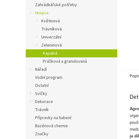
n
Zahrádkářské potřeby
e
Hnojiva
l
Květinová
Trávníková
Univerzální
Zeleninová
Kapalná
Prášková a granulovaná
Nářadí
Popi
Vodní program
Ostatní
Svíčky
Det
Dekorace
Agro
Trávník
organ
Přípravky na hubení
použí
Bazénová chemie
meduň
Značky
je d