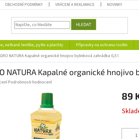
OBCHODNÍ PODMÍNKY
VRÁCENÍ A REKLAMACE
NOVINKY
HLEDAT
ie, netkané textílie, pytle a plachty
Přípravky na ochranu rostlin
GRO NATURA Kapalné organické hnojivo bylinková zahrádka 0,5 l
 NATURA Kapalné organické hnojivo by
né
cení
Podrobnosti hodnocení
ní
89 
u
Měrná
Skla
cena:
ek.