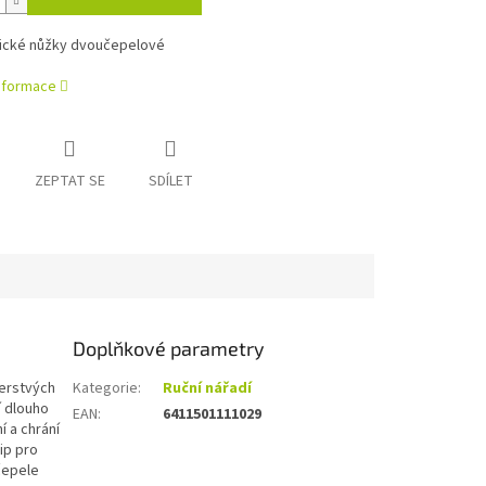
nické nůžky dvoučepelové
informace
ZEPTAT SE
SDÍLET
Doplňkové parametry
čerstvých
Kategorie
:
Ruční nářadí
í dlouho
EAN
:
6411501111029
í a chrání
ip pro
čepele