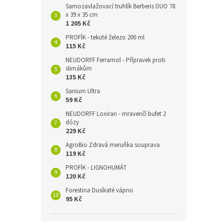
Samozavlažovací truhlík Berberis DUO 78
x 39 x 35 cm
1 205 Kč
PROFÍK - tekuté železo 200 ml
115 Kč
NEUDORFF Ferramol - Přípravek proti
slimákům
135 Kč
Sanium Ultra
59 Kč
NEUDORFF Loxiran - mravenčí bufet 2
dózy
229 Kč
AgroBio Zdravá meruňka souprava
119 Kč
PROFÍK - LIGNOHUMÁT
120 Kč
Forestina Dusíkaté vápno
95 Kč