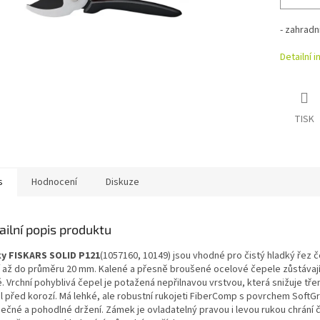
- zahrad
Detailní 
TISK
s
Hodnocení
Diskuze
ailní popis produktu
y FISKARS SOLID
P121
(1057160, 10149) jsou vhodné pro čistý hladký řez 
í až do průměru 20 mm. Kalené a přesně broušené ocelové čepele zůstávaj
. Vrchní pohyblivá čepel je potažená nepřilnavou vrstvou, která snižuje třen
l před korozí. Má lehké, ale robustní rukojeti FiberComp s povrchem SoftGr
ečné a pohodlné držení. Zámek je ovladatelný pravou i levou rukou chrání 