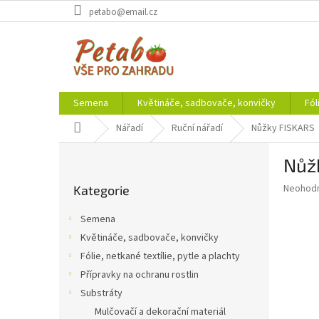
Přejít
petabo@email.cz
na
obsah
Semena
Květináče, sadbovače, konvičky
Fól
Domů
Nářadí
Ruční nářadí
Nůžky FISKARS
P
Nůž
o
Přeskočit
s
Průměr
Neohod
Kategorie
kategorie
t
hodnoce
r
produkt
Semena
a
je
Květináče, sadbovače, konvičky
0,0
n
z
Fólie, netkané textílie, pytle a plachty
n
5
í
Přípravky na ochranu rostlin
hvězdič
p
Substráty
a
Mulčovačí a dekorační materiál