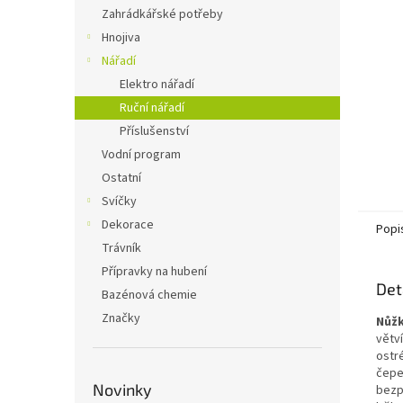
n
Zahrádkářské potřeby
e
Hnojiva
l
Nářadí
Elektro nářadí
Ruční nářadí
Příslušenství
Vodní program
Ostatní
Svíčky
Dekorace
Popi
Trávník
Přípravky na hubení
Det
Bazénová chemie
Značky
Nůžk
větv
ostré
čepe
Novinky
bezp