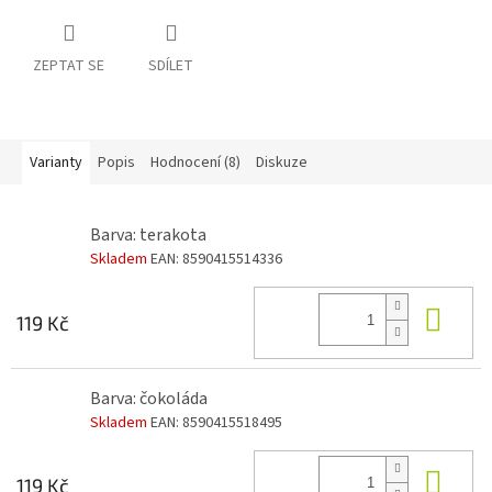
ZEPTAT SE
SDÍLET
Varianty
Popis
Hodnocení (8)
Diskuze
Barva: terakota
Skladem
EAN:
8590415514336
Do 
119 Kč
Barva: čokoláda
Skladem
EAN:
8590415518495
Do 
119 Kč