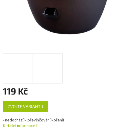
119 Kč
Měrná
ZVOLTE VARIANTU
cena:
- nedochází k převlhčování kořenů
Detailní informace