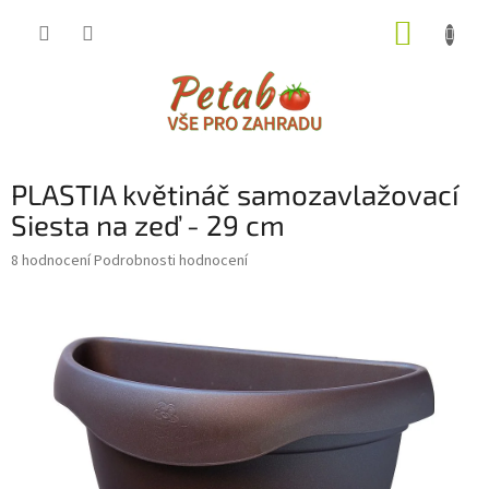
Přejít
NÁKUP
na
obsah
KOŠÍK
PLASTIA květináč samozavlažovací
Siesta na zeď - 29 cm
Průměrné
8 hodnocení
Podrobnosti hodnocení
hodnocení
produktu
je
2,9
z
5
hvězdiček.