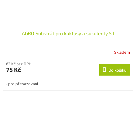
AGRO Substrát pro kaktusy a sukulenty 5 l
Skladem
Průměrné
hodnocení
62 Kč bez DPH
produktu
75 Kč
je
Do košíku
4,5
z
- pro přesazování...
5
hvězdiček.