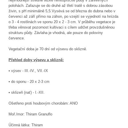
nejvhodnější středně těžké hlinitopísčité půdy v záhřevných
polohách. Zařazuje se do druhé až třetí tratě s dobrou zásobou
živin, s pH minimálně 5,5.Vysévá se od března do dubna nebo v
červenci až září přímo na záhon, po vzejití se vyjednotí na hnízda
o 3 - 4 rostlinách ve sponu 20 x 2 - 3 cm. V průběhu vegetace je
třeba věnovat pozornost kultivaci s cílem udržet provzdušněnou
strukturu půdy. Závlaha je vhodná, ale pouze do poloviny
července.
Vegetační doba je 70 dní
od výsevu do sklizně.
Přehled doby výsevu a sklizně:
• výsev - III.-IV., VII.-IX
•
do sponu -
20 x 2-3 cm
• sklizeň (nať) - I.-XII.
Ošetřeno proti houbovým chorobám: ANO
Moř./mor: Thiram Granuflo
Účinná látka: Thiram