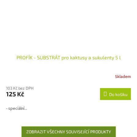
PROFÍK - SUBSTRÁT pro kaktusy a sukulenty 5 l
Skladem
Průměrné
hodnocení
103 Kč bez DPH
produktu
125 Kč
je
Do košíku
4,0
z
- speciální...
5
hvězdiček.
ZOBRAZIT VŠECHNY SOUVISEJÍCÍ PRODUKTY