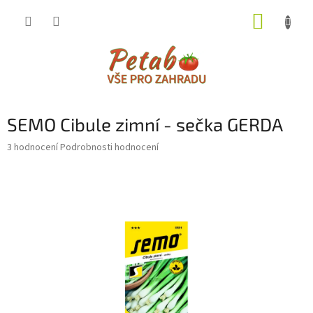
Přejít
NÁKUP
na
obsah
KOŠÍK
SEMO Cibule zimní - sečka GERDA
Průměrné
3 hodnocení
Podrobnosti hodnocení
hodnocení
produktu
je
4,3
z
5
hvězdiček.