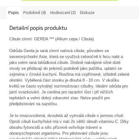
Popis
Podobné (4)
Hodnocení (3)
Diskuze
Detailní popis produktu
Cibule zimní: GERDA ***
(
Allium cepa / Cibula)
Odrůda Gerda je raná zimní naťová cibule, původem ze
severovýchodní Asie, která se využívá celoročně k řezu natě a
jako velmi raná lahůdková cibule. Drobně nakrájené silné duté
stvoly se přidávají do pokrmů podobně jako pažitka, uplatní se
zejména v čínské kuchyni. Rostlina má vzpřímené, středně zelené
olistění. Vybělená část stonku je dlouhá 8 - 10 cm. V okolíku
květů se často vytvářejí rozmnožovací cibulky. Ideální odrůda pro
jarní svazkování. Je ceněna pro razantní růst i při nižších
teplotách a velmi dobrý zdravotní stav. Nelze použít pro
předpěstování na sazečku.
Je to mrazuvzdorná, dvouletá až vytrvalá cibule s jemnou chutí.
Oproti cibuli kuchyňské má v nati 2x větší obsah vitaminu C. Díky
obsahu fytoncidů a silic příznivě ovlivňuje trávení a
obranyschopnost organismu. Pro pěstování cibule jsou