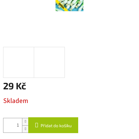
29 Kč
Měrná
Skladem
cena:
Přidat do košíku