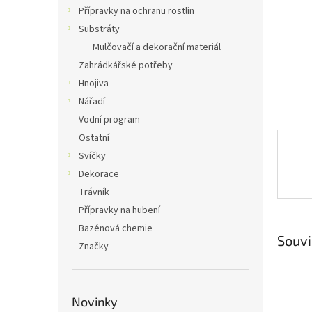
n
Přípravky na ochranu rostlin
e
Substráty
l
Mulčovačí a dekorační materiál
Zahrádkářské potřeby
Hnojiva
Nářadí
Vodní program
Ostatní
Svíčky
Dekorace
Trávník
Přípravky na hubení
Bazénová chemie
Souvi
Značky
Novinky