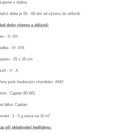
zujeme v dubnu.
ační doba je 55 - 60 dní
od výsevu do sklizně.
led doby výsevu a sklizně:
ev - II.-VII.
adba - IV.-VIII.
sponu - 25 x 25 cm
izeň - V.-.X.
řeno proti houbovým chorobám: ANO
/mor.: Captan 80 WG
ná látka: Captan
2
ování: 3 - 5 g osiva na 10 m
up při skladování
kedlubnu
: