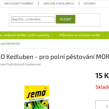
OBCHODNÍ PODMÍNKY
VRÁCENÍ A REKLAMACE
NOVINKY
HLEDAT
ie, netkané textílie, pytle a plachty
Přípravky na ochranu rostlin
ování MORAVIA
O Kedluben - pro polní pěstování MO
né
cení
Podrobnosti hodnocení
ní
15 K
u
Měrná
Skla
cena:
ek.