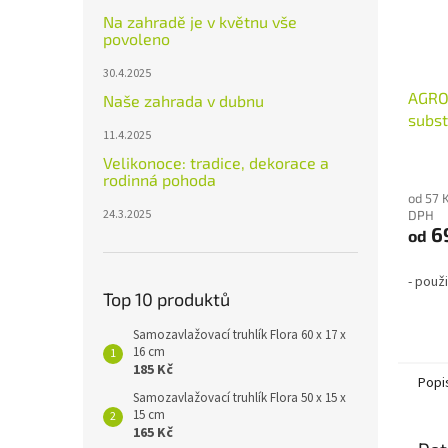
Na zahradě je v květnu vše
povoleno
30.4.2025
AGRO
Naše zahrada v dubnu
subst
11.4.2025
Průmě
Velikonoce: tradice, dekorace a
rodinná pohoda
hodno
od 57 
produ
24.3.2025
DPH
je
6
od
2,5
z
5
- použi
hvězdi
Top 10 produktů
Samozavlažovací truhlík Flora 60 x 17 x
16 cm
185 Kč
Popi
Samozavlažovací truhlík Flora 50 x 15 x
15 cm
165 Kč