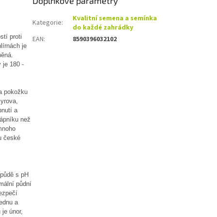
Doplňkové parametry
Kvalitní semena a semínka
Kategorie
:
do každé zahrádky
tí proti
EAN
:
8590396032102
lírnách je
něná.
 je 180 -
na pokožku
syrova,
nutí a
vápníku než
 mnoho
pu české
é půdě s pH
imální půdní
ezpečí
lednu a
 je únor,