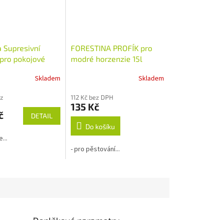
a Supresivní
FORESTINA PROFÍK pro
 pro pokojové
modré horzenzie 15l
Skladem
Skladem
ez
112 Kč bez DPH
135 Kč
č
DETAIL
Do košíku
...
- pro pěstování...