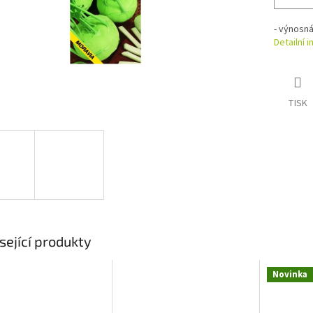
- výnosná
Detailní 
TISK
sející produkty
Novinka