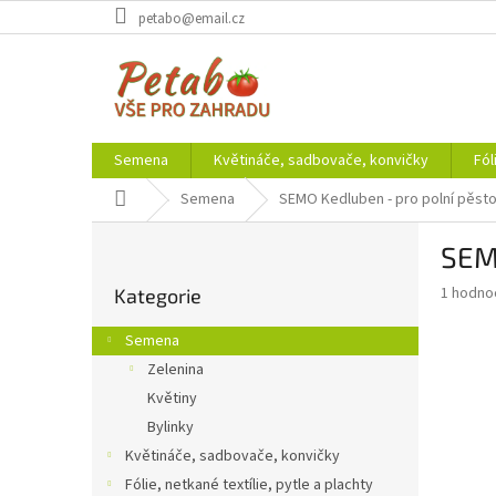
Přejít
petabo@email.cz
na
obsah
Semena
Květináče, sadbovače, konvičky
Fól
Domů
Semena
SEMO Kedluben - pro polní pěst
P
SEM
o
Přeskočit
s
Průměr
1 hodno
Kategorie
kategorie
t
hodnoce
r
produkt
Semena
a
je
Zelenina
2,0
n
z
Květiny
n
5
í
Bylinky
hvězdič
p
Květináče, sadbovače, konvičky
a
Fólie, netkané textílie, pytle a plachty