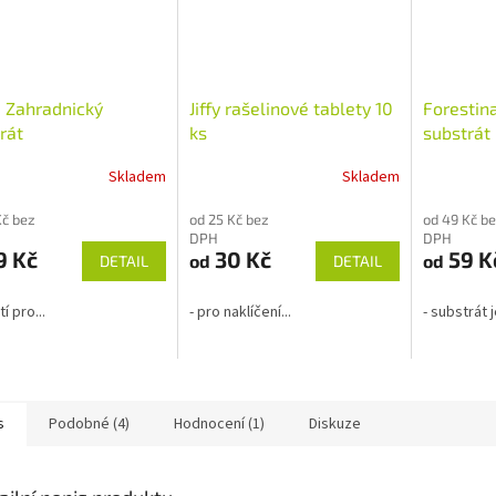
 Zahradnický
Jiffy rašelinové tablety 10
Forestin
rát
ks
substrát
rostliny
Skladem
Skladem
rné
Průměrné
Průměrné
cení
hodnocení
hodnocení
Kč bez
od 25 Kč bez
od 49 Kč b
ktu
produktu
produktu
DPH
DPH
je
je
9 Kč
30 Kč
59 K
od
od
DETAIL
DETAIL
3,1
4,0
z
z
5
5
tí pro...
- pro naklíčení...
- substrát je
ček.
hvězdiček.
hvězdiček.
s
Podobné (4)
Hodnocení (1)
Diskuze