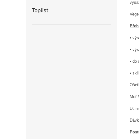
vysa
Toplist
Veget
Přeh
• výs
• výs
•
do 
• skl
Ošet
Moř.
Učin
Dávk
Post