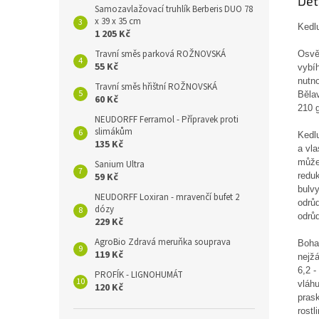
Det
Samozavlažovací truhlík Berberis DUO 78
x 39 x 35 cm
Kedl
1 205 Kč
Travní směs parková ROŽNOVSKÁ
Osvě
55 Kč
vybíh
nutno
Travní směs hřištní ROŽNOVSKÁ
Bělav
60 Kč
210 g
NEUDORFF Ferramol - Přípravek proti
slimákům
Kedlu
135 Kč
a vla
může
Sanium Ultra
reduk
59 Kč
bulvy
NEUDORFF Loxiran - mravenčí bufet 2
odrůd
dózy
odrůd
229 Kč
AgroBio Zdravá meruňka souprava
Boha
119 Kč
nejžá
6,2 -
PROFÍK - LIGNOHUMÁT
vláh
120 Kč
prask
rostl