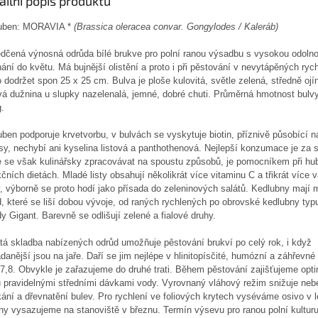
ailní popis produktu
uben: MORAVIA *
(
Brassica oleracea convar. Gongylodes / Kaleráb
)
dčená výnosná odrůda bílé brukve pro polní ranou výsadbu s vysokou odolnos
ání do květu. Má bujnější olistění a proto i při pěstování v nevytápěných rych
 dodržet spon 25 x 25 cm. Bulva je ploše kulovitá, světle zelená, středně ojí
á dužnina u slupky nazelenalá, jemné, dobré chuti. Průměrná hmotnost bulvy
.
ben podporuje krvetvorbu, v bulvách se vyskytuje biotin, příznivě působící 
sy, nechybí ani kyselina listová a panthothenová. Nejlepší konzumace je za 
 se však kulinářsky zpracovávat na spoustu způsobů, je pomocníkem při hub
čních dietách. Mladé listy obsahují několikrát více vitaminu C a třikrát více 
, výborně se proto hodí jako přísada do zeleninových salátů. Kedlubny mají
, které se liší dobou vývoje, od raných rychlených po obrovské kedlubny ty
y Gigant. Barevně se odlišují zelené a fialové druhy.
tá skladba nabízených odrůd umožňuje pěstování brukví po celý rok, i když
danější jsou na jaře. Daří se jim nejlépe v hlinitopísčité, humózní a záhřevn
 7,8. Obvykle je zařazujeme do druhé trati. Během pěstování zajišťujeme opt
u pravidelnými středními dávkami vody. Vyrovnaný vláhový režim snižuje neb
ání a dřevnatění bulev. Pro rychlení ve foliových krytech vyséváme osivo v 
iny vysazujeme na stanoviště v březnu. Termín výsevu pro ranou polní kulturu