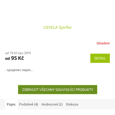
LOVELA SpinTor
Skladem
od 79 Kč bez DPH
95 Kč
od
DETAIL
- spojenec nejen...
ZOBRAZIT VŠECHNY SOUVISEJÍCÍ PRODUKTY
Popis
Podobné (4)
Hodnocení (1)
Diskuze