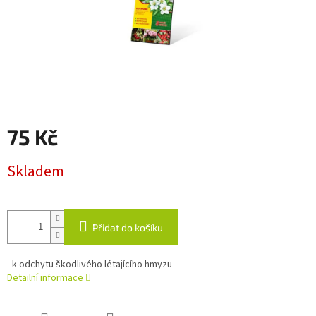
75 Kč
Měrná
Skladem
cena:
Přidat do košíku
- k odchytu škodlivého létajícího hmyzu
Detailní informace