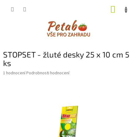
Přejít
NÁKUP
na
obsah
KOŠÍK
STOPSET - žluté desky 25 x 10 cm 5
ks
Průměrné
1 hodnocení
Podrobnosti hodnocení
hodnocení
produktu
je
4,0
z
5
hvězdiček.