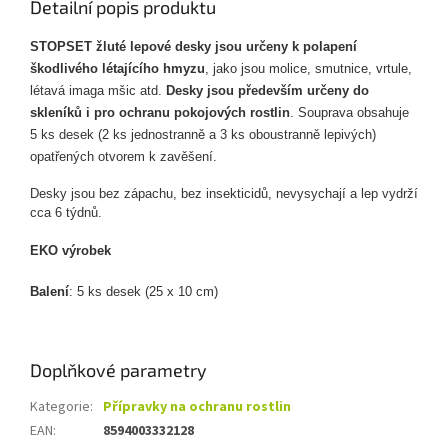
Detailní popis produktu
STOPSET žluté lepové desky jsou určeny k polapení
škodlivého létajícího hmyzu
, jako jsou molice, smutnice, vrtule,
létavá imaga mšic atd.
Desky jsou především určeny do
skleníků i pro ochranu pokojových rostlin
. Souprava obsahuje
5 ks desek (2 ks jednostranně a 3 ks oboustranně lepivých)
opatřených otvorem k zavěšení.
Desky jsou bez zápachu, bez insekticidů, nevysychají a lep vydrží
cca 6 týdnů.
EKO výrobek
Balení
: 5 ks desek (25 x 10 cm)
Doplňkové parametry
Kategorie
:
Přípravky na ochranu rostlin
EAN
:
8594003332128