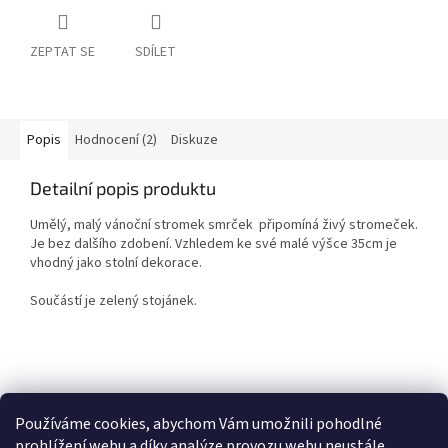
ZEPTAT SE
SDÍLET
Popis
Hodnocení (2)
Diskuze
Detailní popis produktu
Umělý, malý vánoční stromek smrček připomíná živý stromeček.
Je bez dalšího zdobení. Vzhledem ke své malé výšce 35cm je
vhodný jako stolní dekorace.
Součástí je zelený stojánek.
Z
á
Zboží.cz
Heureka.cz
p
Používáme cookies, abychom Vám umožnili pohodlné
a
prohlížení webu a díky analýze provozu webu neustále