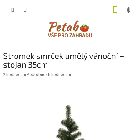
Přejít
NÁKUP
na
obsah
KOŠÍK
Stromek smrček umělý vánoční +
stojan 35cm
Průměrné
2 hodnocení
Podrobnosti hodnocení
hodnocení
produktu
je
4,5
z
5
hvězdiček.