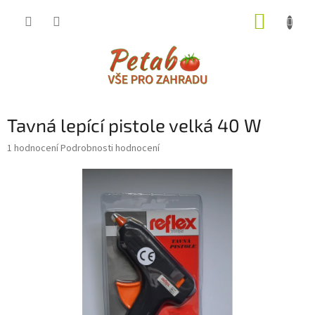
Přejít
NÁKUP
na
obsah
KOŠÍK
Tavná lepící pistole velká 40 W
Průměrné
1 hodnocení
Podrobnosti hodnocení
hodnocení
produktu
je
1,0
z
5
hvězdiček.