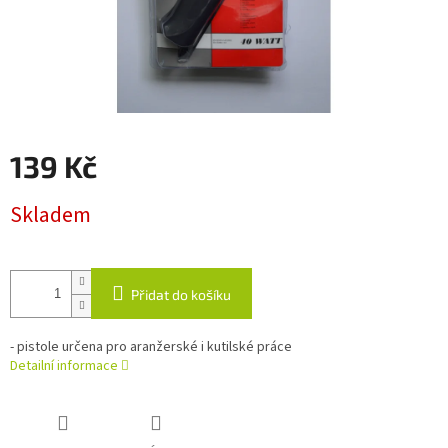
139 Kč
Měrná
Skladem
cena:
Přidat do košíku
- pistole určena pro aranžerské i kutilské práce
Detailní informace