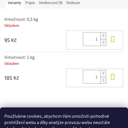
Varianty
Popis
Hodnocení (9)
Diskuze
Hmotnost: 0,5 kg
Skladem
Do 
95 Kč
Hmotnost: 1 kg
Skladem
Do 
185 Kč
Z
á
Zboží.cz
Heureka.cz
p
Používáme cookies, abychom Vám umožnili pohodlné
a
prohlížení webu a díky analýze provozu webu neustále