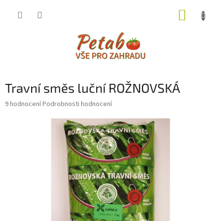
Přejít
NÁKUP
na
obsah
KOŠÍK
Travní směs luční ROŽNOVSKÁ
Průměrné
9 hodnocení
Podrobnosti hodnocení
hodnocení
produktu
je
3,6
z
5
hvězdiček.