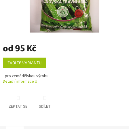
od
95 Kč
Měrná
ZVOLTE VARIANTU
cena:
- pro zemědělskou výrobu
Detailní informace
ZEPTAT SE
SDÍLET