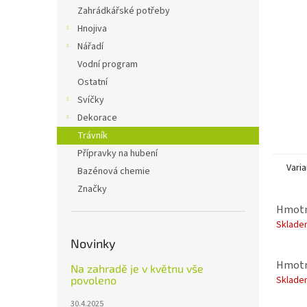
n
Zahrádkářské potřeby
e
Hnojiva
l
Nářadí
Vodní program
Ostatní
Svíčky
Dekorace
Trávník
Přípravky na hubení
Varia
Bazénová chemie
Značky
Hmotno
Sklade
Novinky
Hmotn
Na zahradě je v květnu vše
povoleno
Sklade
30.4.2025