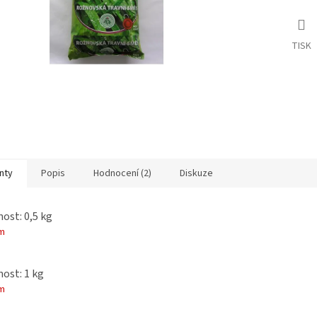
TISK
nty
Popis
Hodnocení (2)
Diskuze
st: 0,5 kg
m
ost: 1 kg
m