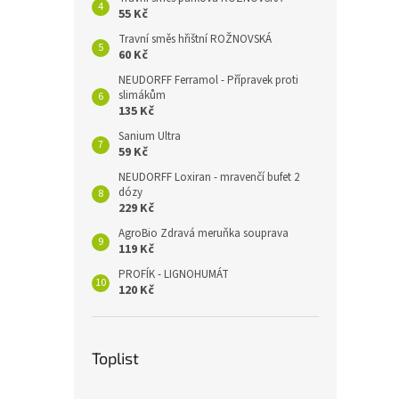
55 Kč
Travní směs hřištní ROŽNOVSKÁ
60 Kč
NEUDORFF Ferramol - Přípravek proti
slimákům
135 Kč
Sanium Ultra
59 Kč
NEUDORFF Loxiran - mravenčí bufet 2
dózy
229 Kč
AgroBio Zdravá meruňka souprava
119 Kč
PROFÍK - LIGNOHUMÁT
120 Kč
Toplist