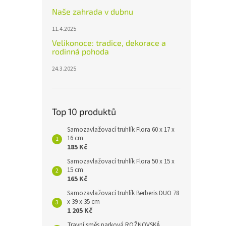
Naše zahrada v dubnu
11.4.2025
Velikonoce: tradice, dekorace a
rodinná pohoda
24.3.2025
Top 10 produktů
Samozavlažovací truhlík Flora 60 x 17 x
16 cm
185 Kč
Samozavlažovací truhlík Flora 50 x 15 x
15 cm
165 Kč
Samozavlažovací truhlík Berberis DUO 78
x 39 x 35 cm
1 205 Kč
Travní směs parková ROŽNOVSKÁ