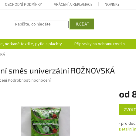
OBCHODNÍ PODMÍNKY
VRÁCENÍ A REKLAMACE
NOVINKY
HLEDAT
ie, netkané textílie, pytle a plachty
Přípravky na ochranu rostlin
SKÁ
vní směs univerzální ROŽNOVSKÁ
né
cení
Podrobnosti hodnocení
ní
od
u
Měrná
ZVOLT
cena:
ek.
- pro doč
Detailní 