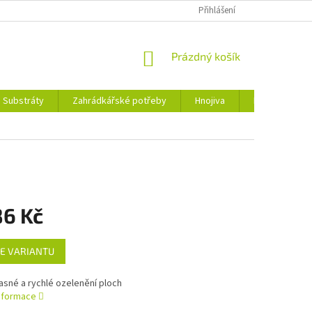
Přihlášení
NÁKUPNÍ
Prázdný košík
KOŠÍK
Substráty
Zahrádkářské potřeby
Hnojiva
Nářadí
86 Kč
E VARIANTU
asné a rychlé ozelenění ploch
informace