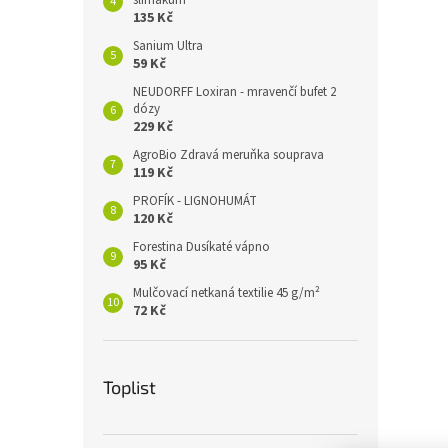
slimákům
135 Kč
Sanium Ultra
59 Kč
NEUDORFF Loxiran - mravenčí bufet 2
dózy
229 Kč
AgroBio Zdravá meruňka souprava
119 Kč
PROFÍK - LIGNOHUMÁT
120 Kč
Forestina Dusíkaté vápno
95 Kč
Mulčovací netkaná textilie 45 g/m²
72 Kč
Toplist