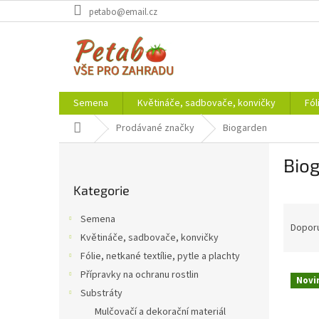
Přejít
petabo@email.cz
na
obsah
Semena
Květináče, sadbovače, konvičky
Fól
Domů
Prodávané značky
Biogarden
P
Bio
o
Přeskočit
s
Kategorie
kategorie
t
Ř
r
Semena
a
a
Dopor
Květináče, sadbovače, konvičky
z
n
Fólie, netkané textílie, pytle a plachty
e
n
V
n
í
Přípravky na ochranu rostlin
Novi
ý
í
p
Substráty
p
p
a
Mulčovačí a dekorační materiál