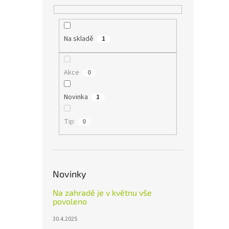
Na skladě
1
Akce
0
Novinka
1
Tip
0
Novinky
Na zahradě je v květnu vše
povoleno
30.4.2025