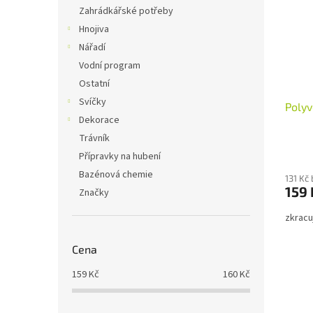
i
r
n
Zahrádkářské potřeby
s
o
e
Hnojiva
p
d
l
r
u
Nářadí
o
k
Vodní program
d
t
Ostatní
u
ů
Svíčky
Polyv
k
Dekorace
t
ů
Trávník
Průmě
Přípravky na hubení
hodno
Bazénová chemie
produ
131 Kč
159 
je
Značky
3,4
zkracuj
z
5
hvězdi
Cena
159
Kč
160
Kč