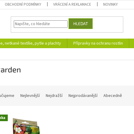
OBCHODNÍ PODMÍNKY
VRÁCENÍ A REKLAMACE
NOVINKY
HLEDAT
ie, netkané textílie, pytle a plachty
Přípravky na ochranu rostlin
garden
učujeme
Nejlevnější
Nejdražší
Nejprodávanější
Abecedně
nka