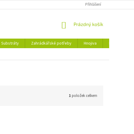
Přihlášení
NÁKUPNÍ
Prázdný košík
KOŠÍK
Substráty
Zahrádkářské potřeby
Hnojiva
Nářadí
1
položek celkem