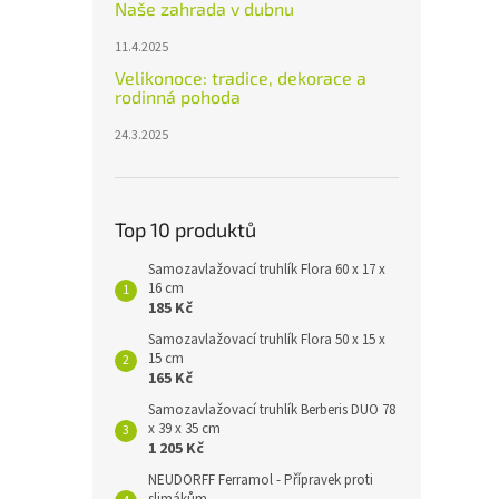
Naše zahrada v dubnu
11.4.2025
Velikonoce: tradice, dekorace a
rodinná pohoda
24.3.2025
Top 10 produktů
Samozavlažovací truhlík Flora 60 x 17 x
16 cm
185 Kč
Samozavlažovací truhlík Flora 50 x 15 x
15 cm
165 Kč
Samozavlažovací truhlík Berberis DUO 78
x 39 x 35 cm
1 205 Kč
NEUDORFF Ferramol - Přípravek proti