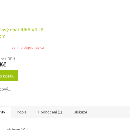
nový obal JUKA VRUB
 cm
Jen na objednávku
 bez DPH
 Kč
o košíku
cový...
nty
Popis
Hodnocení (1)
Diskuze
objem: 10 l