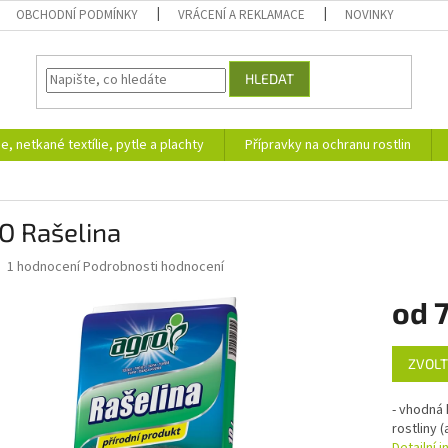
OBCHODNÍ PODMÍNKY
VRÁCENÍ A REKLAMACE
NOVINKY
HLEDAT
ie, netkané textílie, pytle a plachty
Přípravky na ochranu rostlin
O Rašelina
Průměrné
1 hodnocení
Podrobnosti hodnocení
hodnocení
produktu
od
7
je
4,0
Měrná
z
ZVOLT
cena:
5
hvězdiček.
- vhodná 
rostliny 