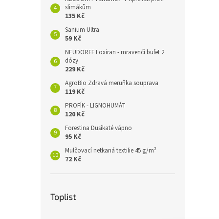
slimákům
135 Kč
Sanium Ultra
59 Kč
NEUDORFF Loxiran - mravenčí bufet 2
dózy
229 Kč
AgroBio Zdravá meruňka souprava
119 Kč
PROFÍK - LIGNOHUMÁT
120 Kč
Forestina Dusíkaté vápno
95 Kč
Mulčovací netkaná textilie 45 g/m²
72 Kč
Toplist