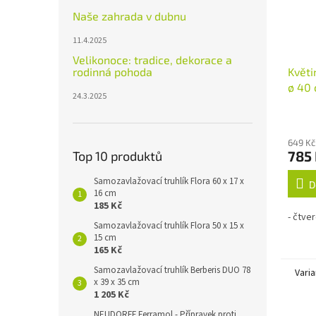
Naše zahrada v dubnu
11.4.2025
Velikonoce: tradice, dekorace a
Květi
rodinná pohoda
ø 40
24.3.2025
649 Kč
785
Top 10 produktů
Samozavlažovací truhlík Flora 60 x 17 x
D
16 cm
185 Kč
- čtver
Samozavlažovací truhlík Flora 50 x 15 x
15 cm
165 Kč
Samozavlažovací truhlík Berberis DUO 78
Varia
x 39 x 35 cm
1 205 Kč
NEUDORFF Ferramol - Přípravek proti