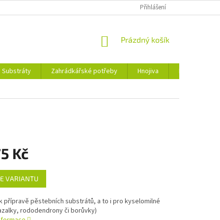
Přihlášení
NÁKUPNÍ
Prázdný košík
KOŠÍK
Substráty
Zahrádkářské potřeby
Hnojiva
Nářadí
5 Kč
E VARIANTU
k přípravě pěstebních substrátů, a to i pro kyselomilné
(azalky, rododendrony či borůvky)