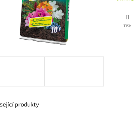
Detailní 
TISK
sející produkty