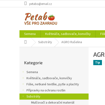
Přejít
petabo@email.cz
na
obsah
Semena
Květináče, sadbovače, konvičky
Fól
Domů
Substráty
AGRO Rašelina
P
AGR
o
Přeskočit
s
Kategorie
kategorie
Tip
t
r
Semena
a
Květináče, sadbovače, konvičky
n
Fólie, netkané textílie, pytle a plachty
n
í
Přípravky na ochranu rostlin
p
Substráty
a
Mulčovačí a dekorační materiál