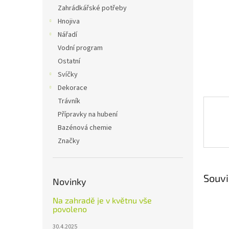
n
Zahrádkářské potřeby
e
Hnojiva
l
Nářadí
Vodní program
Ostatní
Svíčky
Dekorace
Trávník
Přípravky na hubení
Bazénová chemie
Značky
Souvi
Novinky
Na zahradě je v květnu vše
povoleno
30.4.2025