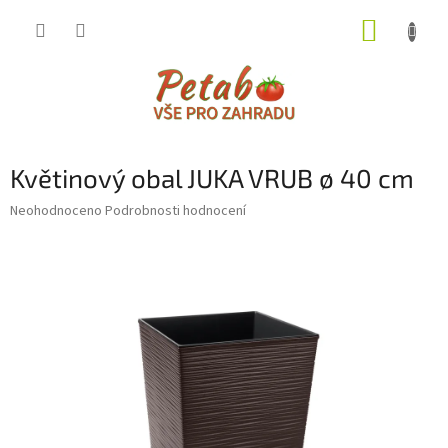
Přejít
NÁKUP
na
obsah
KOŠÍK
Květinový obal JUKA VRUB ø 40 cm
Průměrné
Neohodnoceno
Podrobnosti hodnocení
hodnocení
produktu
je
0,0
z
5
hvězdiček.