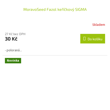
MoravoSeed Fazol keříčkový SIGMA
Skladem
27 Kč bez DPH
30 Kč
Do košíku
- poloraná...
Novinka