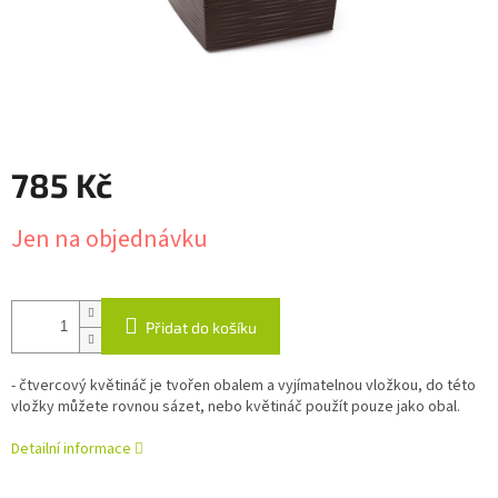
785 Kč
Měrná
Jen na objednávku
cena:
Přidat do košíku
- čtvercový květináč je tvořen obalem a vyjímatelnou vložkou, do této
vložky můžete rovnou sázet, nebo květináč použít pouze jako obal.
Detailní informace