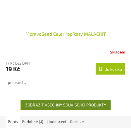
MoravoSeed Celer řapíkatý MALACHIT
Skladem
Průměrné
hodnocení
17 Kč bez DPH
produktu
19 Kč
je
Do košíku
3,0
z
- poloraná...
5
hvězdiček.
ZOBRAZIT VŠECHNY SOUVISEJÍCÍ PRODUKTY
Popis
Podobné (4)
Hodnocení
Diskuze