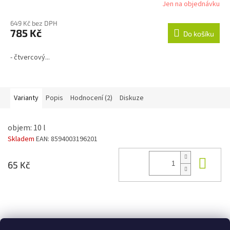
Jen na objednávku
649 Kč bez DPH
785 Kč
Do košíku
- čtvercový...
Varianty
Popis
Hodnocení (2)
Diskuze
objem: 10 l
Skladem
EAN:
8594003196201
Do 
65 Kč
Z
á
Zboží.cz
Heureka.cz