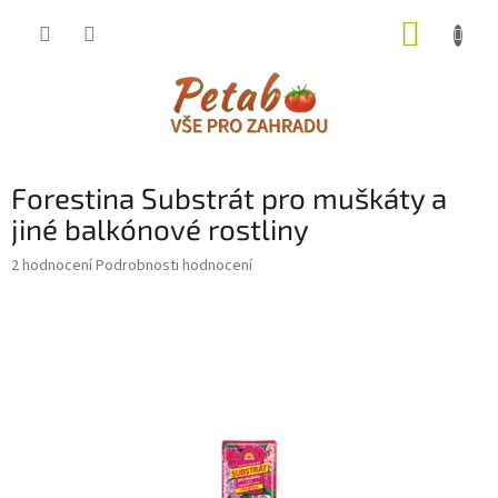
Přejít
NÁKUP
na
obsah
KOŠÍK
Forestina Substrát pro muškáty a
jiné balkónové rostliny
Průměrné
2 hodnocení
Podrobnosti hodnocení
hodnocení
produktu
je
4,5
z
5
hvězdiček.