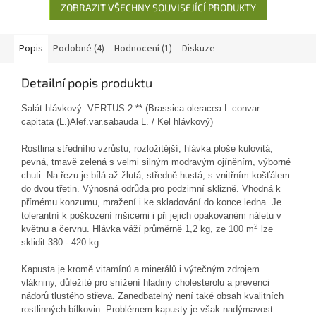
ZOBRAZIT VŠECHNY SOUVISEJÍCÍ PRODUKTY
Popis
Podobné (4)
Hodnocení (1)
Diskuze
Detailní popis produktu
Salát hlávkový: VERTUS 2 **
(
Brassica oleracea L.convar.
capitata (L.)Alef.var.sabauda L. / Kel hlávkový
)
Rostlina středního vzrůstu, rozložitější, hlávka ploše kulovitá,
pevná, tmavě zelená s velmi silným modravým ojíněním, výborné
chuti. Na řezu je bílá až žlutá, středně hustá, s vnitřním košťálem
do dvou třetin. Výnosná odrůda pro podzimní sklizně. Vhodná k
přímému konzumu, mražení i ke skladování do konce ledna. Je
tolerantní k poškození mšicemi i při jejich opakovaném náletu v
2
květnu a červnu. Hlávka váží průměrně 1,2 kg, ze 100 m
lze
sklidit 380 - 420 kg.
Kapusta je kromě vitamínů a minerálů i výtečným zdrojem
vlákniny, důležité pro snížení hladiny cholesterolu a prevenci
nádorů tlustého střeva. Zanedbatelný není také obsah kvalitních
rostlinných bílkovin. Problémem kapusty je však nadýmavost.