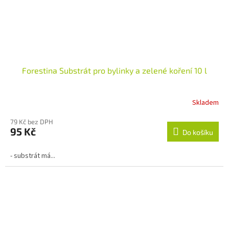
Forestina Substrát pro bylinky a zelené koření 10 l
Skladem
Průměrné
hodnocení
79 Kč bez DPH
produktu
95 Kč
je
Do košíku
5,0
z
- substrát má...
5
hvězdiček.