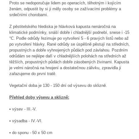
Proto se nedoporučuje lidem po operacích, těhotným i kojícím
ženám, odpustit by si ji měly osoby se zažívacími problémy a
srdečními chorobami.
Z pěstitelského hlediska je hlávková kapusta nenáročná na
klimatické podmínky, snáší dobře i chladnější podnebí, snese i -15
°C. Podle odrůdy řezimuje po vytvoření 5 - 6 pravých listů nebo až
po vytvoření hlávky. Rané odrůdy se úspěšně pěstují na středních,
propustných a dobře vyhnojených půdách pod závlahou. Pozdním
odrůdám se nejlépe daří v chladnějších polohách na středních až
těžších, propustných půdách dobře zásobených živinami. Kapusta
je velmi náročná na hnojení a dostatečnou zálivku, zpravidla ji
zařazujeme do první tratě.
Vegetační doba je 130 - 150 dní od výsevu do sklizně.
Přehled doby výsevu a sklizně:
• výsev - III.-V.
• výsadba - IV.-VI.
• do sponu - 50 x 50 cm