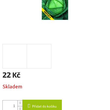
22 Kč
Měrná
Skladem
cena:
Přidat do košíku