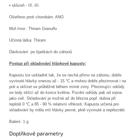
• sklizeň - IX.-XI.
Ošetřeno proti chorobám: ANO
Moř./mor.: Thiram Granuflo
Učinná látka: Thiram
Dávkování: po špetkách do záhonů
Postup při skladování
hlávkové kapusty
:
Kapustu lze uskladnit tak, že se nechá přímo na záhonu, dobře
vyvinuté hlávky snesou až - 15 °C a mohou dobře přezimovat i na
poli a sklízet se průběžně během mírné zimy. Přezimující odrůdy
se tedy sklízí až do konce května. Pozdní odrůdy pak od srpna
jako zelí. Skladování je možné až do března popř. dubna při
teplotě 0 °C a 85 - 90 % relativní vlhkosti. Kapusta určená pro
skladování by měla mít hlávky pevné, plně vyvinuté a nepřezrálé.
Balení: 1 g
Doplňkové parametry