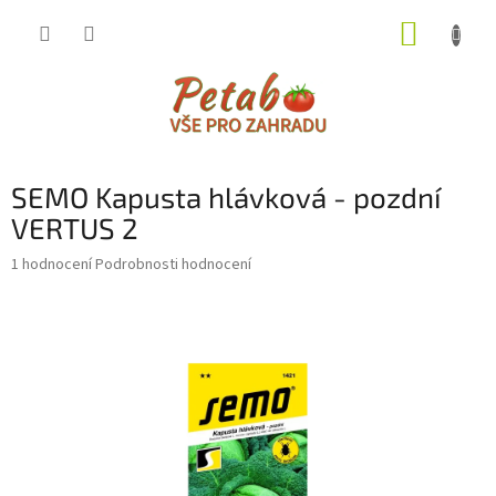
Přejít
NÁKUP
na
obsah
KOŠÍK
SEMO Kapusta hlávková - pozdní
VERTUS 2
Průměrné
1 hodnocení
Podrobnosti hodnocení
hodnocení
produktu
je
1,0
z
5
hvězdiček.